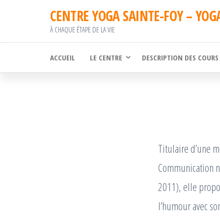
Passer
CENTRE YOGA SAINTE-FOY – YOG
ce
À CHAQUE ÉTAPE DE LA VIE
contenu
ACCUEIL
LE CENTRE
DESCRIPTION DES COURS
Titulaire d’une ma
Communication non
2011), elle propo
l’humour avec s