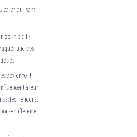
du corps qui sont
on optimale le
atiquer une très
atiques.
cles deviennent
influencent à leur
 muscles, tendons,
ponse différente