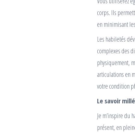
Vous utiliserez é
corps. Ils permett
en minimisant les
Les habiletés dé
complexes des div
physiquement, mai
articulations en
votre condition p
Le savoir mill
Je m’inspire du h
présent, en plein