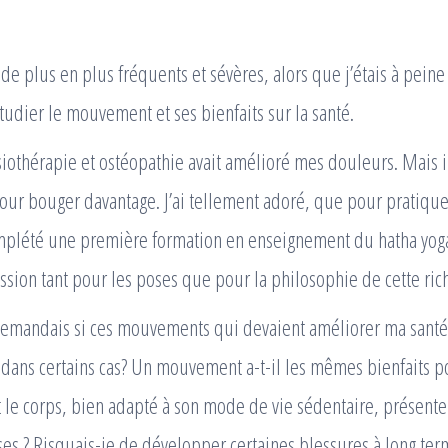
e plus en plus fréquents et sévères, alors que j’étais à peine 
udier le mouvement et ses bienfaits sur la santé.
iothérapie et ostéopathie avait amélioré mes douleurs. Mais i
our bouger davantage. J’ai tellement adoré, que pour pratique
omplété une première formation en enseignement du hatha yoga 
sion tant pour les poses que pour la philosophie de cette rich
demandais si ces mouvements qui devaient améliorer ma santé
dans certains cas? Un mouvement a-t-il les mêmes bienfaits 
le corps, bien adapté à son mode de vie sédentaire, présente
ses ? Risquais-je de développer certaines blessures à long ter