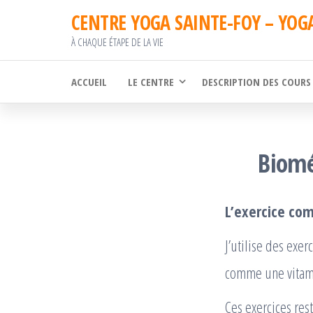
Passer
CENTRE YOGA SAINTE-FOY – YOG
ce
À CHAQUE ÉTAPE DE LA VIE
contenu
ACCUEIL
LE CENTRE
DESCRIPTION DES COURS
Biomé
L’exercice com
J’utilise des exe
comme une vitam
Ces exercices re