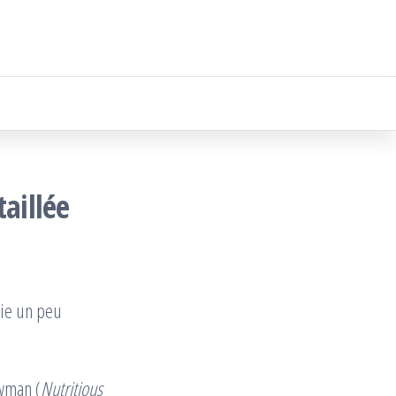
aillée
gie un peu
owman (
Nutritious