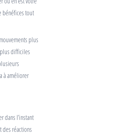
r où en est votre
de bénéfices tout
s mouvements plus
lus difficiles
plusieurs
a à améliorer
r dans l’instant
t des réactions