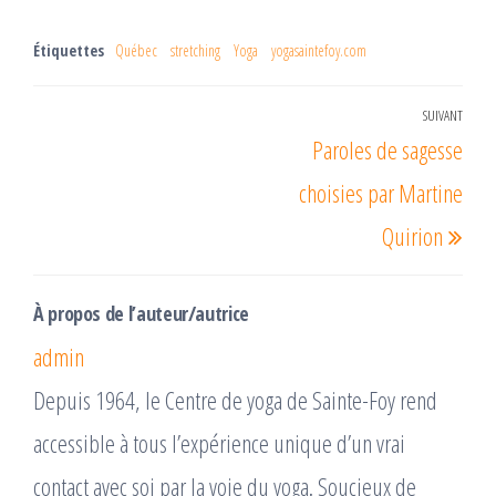
Étiquettes
Québec
stretching
Yoga
yogasaintefoy.com
Navigation
SUIVANT
Arti
Paroles de sagesse
de
suiv
l’article
choisies par Martine
Quirion
À propos de l’auteur/autrice
admin
Depuis 1964, le Centre de yoga de Sainte-Foy rend
accessible à tous l’expérience unique d’un vrai
contact avec soi par la voie du yoga. Soucieux de