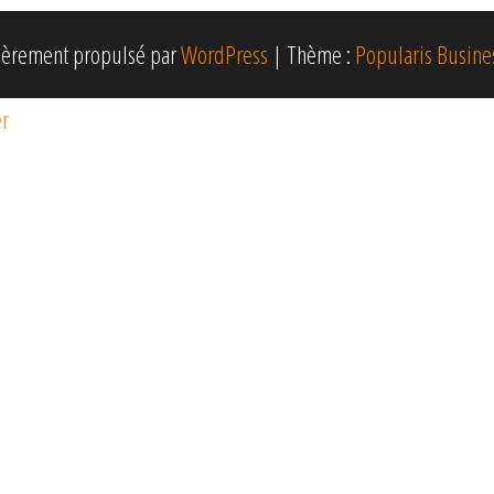
ièrement propulsé par
WordPress
|
Thème :
Popularis Busine
er